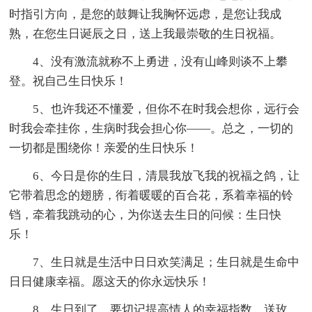
时指引方向，是您的鼓舞让我胸怀远虑，是您让我成
熟，在您生日诞辰之日，送上我最崇敬的生日祝福。
4、没有激流就称不上勇进，没有山峰则谈不上攀
登。祝自己生日快乐！
5、也许我还不懂爱，但你不在时我会想你，远行会
时我会牵挂你，生病时我会担心你——。总之，一切的
一切都是围绕你！亲爱的生日快乐！
6、今日是你的生日，清晨我放飞我的祝福之鸽，让
它带着思念的翅膀，衔着暖暖的百合花，系着幸福的铃
铛，牵着我跳动的心，为你送去生日的问候：生日快
乐！
7、生日就是生活中日日欢笑满足；生日就是生命中
日日健康幸福。愿这天的你永远快乐！
8、生日到了，要切记提高情人的幸福指数，送玫