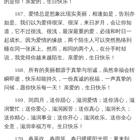
的是你！亲爱的，生日快乐！
167、爱情总是想象比现实美丽，相逢如是，告别亦
如是。我们以为爱得很深、很深，来日岁月，会让你知
道，它不过很浅、很浅，最深最重的爱，必须和时日一
起成长。因为爱情的缘故，两个陌生人可以突然熟络到
睡在同一张床上。然而，相同的两个人，在分手时却
说，我觉得你越来越陌生。亲爱的，生日快乐！
168、所有的美丽都源于真挚与坦诚，虽然幸福会转
瞬即逝，快乐却能持久，一份真诚的祝福，一声真挚的
问候，愿你快乐每一天！ 亲爱的，生日快乐！
169、闰四月，送你甜心，滋润爱情；送你清心，滋
润繁忙；送你爱心，滋润困苦；送你真心，滋润长久；
送你精心，滋润事业；送你开心，滋润欢乐。送你全心
全意，滋润幸福万年。生日快乐！
170、春风吹，春雨笑，春日暖暖阳光照；夏来到，