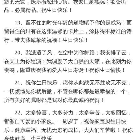
您的关爱，快乐着您的心情。我要自豪地说：老爸出
品，必属精品。祝生日快乐！
19、留不住的时光年龄的递增赋予你的是成熟；而
留得住的只有在这张温馨的卡片上，涂抹得不标准的诗
行，带去我诚挚的祝福！生日快乐！
20、我派遣了风，在空中为你舞蹈；我安排了云，
在天上为你巡演；我调度了大自然的天籁，在此刻为你
奏鸣，隆重庆祝我的爱人生日寿诞！祝你生日愉快！
21、祝你生日快乐，愿你从此战无不胜攻无不克，
一切烦恼见你就后撤，不管在哪你都是最幸福的一个，
所有美好的嘱咐都是我对你最真诚的祝贺！
22、太多惊喜，太多努力，太多辛苦，太多回忆，
都源自可爱的小家伙。一周岁了，祝你家宝贝生日快
乐，健康幸福、无忧无虑的成长。大人们辛苦啦！ 祝你
身体健康，生日快乐。