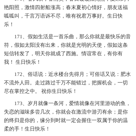
艳阳照，激情四射船涨高；春末夏初心情好，朋友送福
呱呱叫，千言万语诉不尽，唯有祝君万事好。生日快
乐！
171、假如生活是一首乐曲，那么你就是最快乐的音
符，假如太阳没有出来，你就是光明的天使，假如这条
短信转发了，明天你就成了西施。情谊常在，有你有
我！ 生日快乐！
172、俗话说：近水楼台先得月；可俗话又说：肥水
不流外人田。走过路过千万不能错过，把握机会，一切
尽在掌控之中。 祝你生日快乐！
173、岁月就像一条河，爱情就像在河里游动的鱼，
失恋的滋味多尝几次，你就会在激流中游刃有余；是你
的终归是你的，缘分到时就一定会握住一双属于你的温
柔的手！生日快乐！