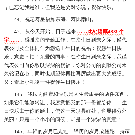
早已忘记我是谁，但我还是要对你说，祝你快乐。
44、祝老寿星福如东海、寿比南山。
45、从今天开始，日子越来
……此处隐藏4889个
字……
，感谢您的辛勤工作，在您生日到来之际，谨代
表公司及全体同仁为您送上生日的祝福：祝您生日快
乐，家庭幸福！亲爱的同事：在你生日到来之际，我谨
代表公司向你致以深深的祝福，你对公司的贡献公司永
久铭记在心，同时也期望你再接再厉做出更大的成绩。
又：奉上小礼物一件祝你生日快乐！
145、我认为健康和快乐是人生最重要的两件东西，
如果它们能够转让，我愿意把我的那一份都给你——生
日快乐由于你的诞生，使这一天别具好处，也显得分外
美丽！只是一个小小的问候，却是一个浓浓的真意！
146、年轻的岁月已走过，经历的岁月成蹉跎，持家