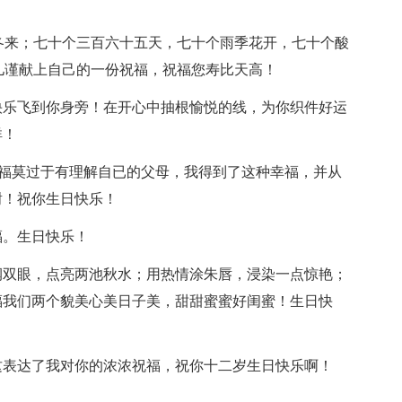
。
去冬来；七十个三百六十五天，七十个雨季花开，七十个酸
孙儿谨献上自己的一份祝福，祝福您寿比天高！
快乐飞到你身旁！在开心中抽根愉悦的线，为你织件好运
祥！
的幸福莫过于有理解自已的父母，我得到了这种幸福，并从
谢！祝你生日快乐！
福。生日快乐！
润双眼，点亮两池秋水；用热情涂朱唇，浸染一点惊艳；
福我们两个貌美心美日子美，甜甜蜜蜜好闺蜜！生日快
这表达了我对你的浓浓祝福，祝你十二岁生日快乐啊！