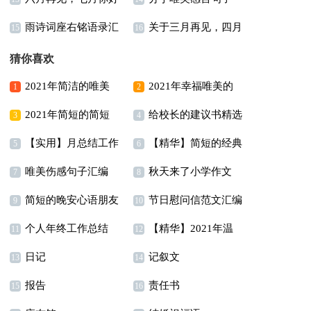
100句精选
雨诗词座右铭语录汇
关于三月再见，四月
说说座右铭汇总（通用
（精选90句）
条
15
集合38条
16
总70句
你好说说座右铭（精选
70句）
猜你喜欢
30句）
2021年简洁的唯美
2021年幸福唯美的
1
2
2021年简短的简短
给校长的建议书精选
的情感句子合集95条
句子汇总90句
3
4
【实用】月总结工作
【精华】简短的经典
经典语录汇编46句
15篇
5
6
唯美伤感句子汇编
秋天来了小学作文
计划4篇
语录锦集78条
7
8
简短的晚安心语朋友
节日慰问信范文汇编
80句
9
10
个人年终工作总结
【精华】2021年温
圈27条
9篇
11
12
日记
记叙文
(集锦15篇)
馨的早安心语朋友圈大
13
14
报告
责任书
15
合集67条
16