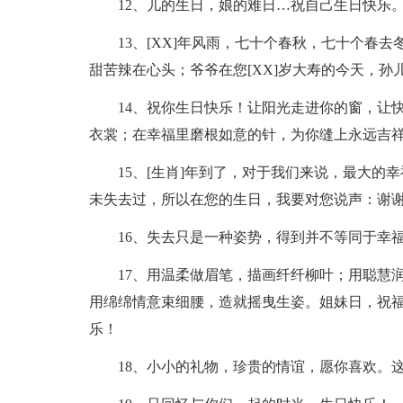
12、儿的生日，娘的难日…祝自己生日快乐
13、[XX]年风雨，七十个春秋，七十个春
甜苦辣在心头；爷爷在您[XX]岁大寿的今天，
14、祝你生日快乐！让阳光走进你的窗，让
衣裳；在幸福里磨根如意的针，为你缝上永远吉
15、[生肖]年到了，对于我们来说，最大
未失去过，所以在您的生日，我要对您说声：谢
16、失去只是一种姿势，得到并不等同于幸
17、用温柔做眉笔，描画纤纤柳叶；用聪慧
用绵绵情意束细腰，造就摇曳生姿。姐妹日，祝
乐！
18、小小的礼物，珍贵的情谊，愿你喜欢。