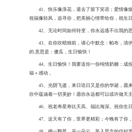
41、快乐像浪花，退去了留下笑语；爱情像
祝福像轻风，追寻你，把美丽心情带给你，祝生
42、无论时间如何转变，你永远逃不出我的
43、在你吹蜡烛前，请心中默念：帕布，清
的.意思是：傻瓜，生日愉快！
44、生日愉快！我要送你一份纯情奶糖：成
福＋感动 。
45、光阴飞逝，来日诰日又是你的华诞，愿
欣中蕴涵着一切美妙！愿你永远都可以或许做天主
46、祝老寿星寿比天高、福比海深。祝你生
47、这天有了你，世界更精彩；今晚有了你
48、摘一颗星，采一朵云，装入思念的信封