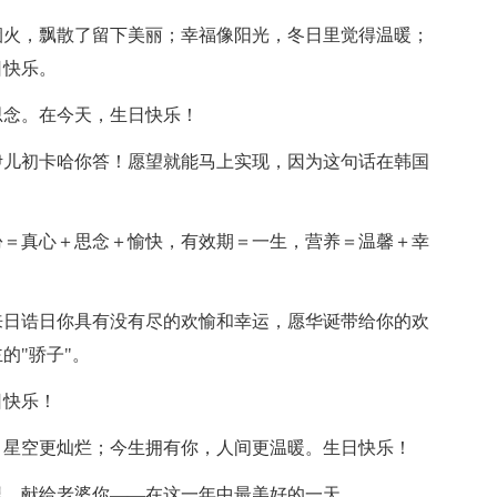
烟火，飘散了留下美丽；幸福像阳光，冬日里觉得温暖；
日快乐。
思念。在今天，生日快乐！
伊儿初卡哈你答！愿望就能马上实现，因为这句话在韩国
份＝真心＋思念＋愉快，有效期＝一生，营养＝温馨＋幸
来日诰日你具有没有尽的欢愉和幸运，愿华诞带给你的欢
的"骄子"。
日快乐！
，星空更灿烂；今生拥有你，人间更温暖。生日快乐！
里，献给老婆你——在这一年中最美好的一天。