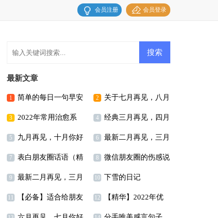
会员注册
会员登录
最新文章
简单的每日一句早安
关于七月再见，八月
1
2
2022年常用治愈系
经典三月再见，四月
朋友圈问候语锦集36条
你好个性句子座右铭
3
4
九月再见，十月你好
最新二月再见，三月
早安心语朋友圈集合33
你好个性座右铭句子大
5
（精选70句）
6
表白朋友圈话语（精
微信朋友圈的伤感说
语录座右铭汇总70句
你好个性座右铭大全
句
7
全（精选60句）
8
最新二月再见，三月
下雪的日记
选30句）
说(15篇)
9
100句
10
【必备】适合给朋友
【精华】2022年优
你好座右铭说说大全
11
12
六月再见，七月你好
分手唯美感言句子
的早安朋友圈问候语49
美的早安朋友圈问候语
13
14