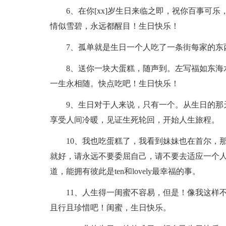
6、在你[xx]岁生日来临之即，祝你百事可
情似雪碧，永远都醒目！生日快乐！
7、孤单就是生日一个人吃了一条街每家的东
8、送你一块大蛋糕，随声到。左写福如东海
一生永相随。快点吃吧！生日快乐！
9、生日对于人来说，只有一个。从生日的那
享受人间冷暖，见证生死轮回，开始人生旅程。
10、我也吃蛋糕了，我看到妹妹也在首尔，
就好，请永远不要委屈自己，请不要去适应一个
道，能拥有彼此是ten和lovely最幸福的事。
11、人生得一闺蜜不容易，但是！像我这样
且行且珍惜吧！闺蜜，生日快乐。