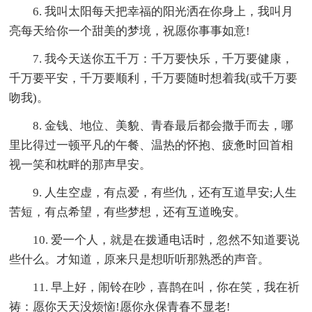
6. 我叫太阳每天把幸福的阳光洒在你身上，我叫月
亮每天给你一个甜美的梦境，祝愿你事事如意!
7. 我今天送你五千万：千万要快乐，千万要健康，
千万要平安，千万要顺利，千万要随时想着我(或千万要
吻我)。
8. 金钱、地位、美貌、青春最后都会撒手而去，哪
里比得过一顿平凡的午餐、温热的怀抱、疲惫时回首相
视一笑和枕畔的那声早安。
9. 人生空虚，有点爱，有些仇，还有互道早安;人生
苦短，有点希望，有些梦想，还有互道晚安。
10. 爱一个人，就是在拨通电话时，忽然不知道要说
些什么。才知道，原来只是想听听那熟悉的声音。
11. 早上好，闹铃在吵，喜鹊在叫，你在笑，我在祈
祷：愿你天天没烦恼!愿你永保青春不显老!