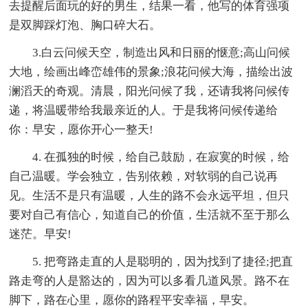
去提醒后面玩的好的男生，结果一看，他写的体育强项
是双脚踩灯泡、胸口碎大石。
3.白云问候天空，制造出风和日丽的惬意;高山问候
大地，绘画出峰峦雄伟的景象;浪花问候大海，描绘出波
澜滔天的奇观。清晨，阳光问候了我，还请我将问候传
递，将温暖带给我最亲近的人。于是我将问候传递给
你：早安，愿你开心一整天!
4. 在孤独的时候，给自己鼓励，在寂寞的时候，给
自己温暖。学会独立，告别依赖，对软弱的自己说再
见。生活不是只有温暖，人生的路不会永远平坦，但只
要对自己有信心，知道自己的价值，生活就不至于那么
迷茫。早安!
5. 把弯路走直的人是聪明的，因为找到了捷径;把直
路走弯的人是豁达的，因为可以多看几道风景。路不在
脚下，路在心里，愿你的路程平安幸福，早安。