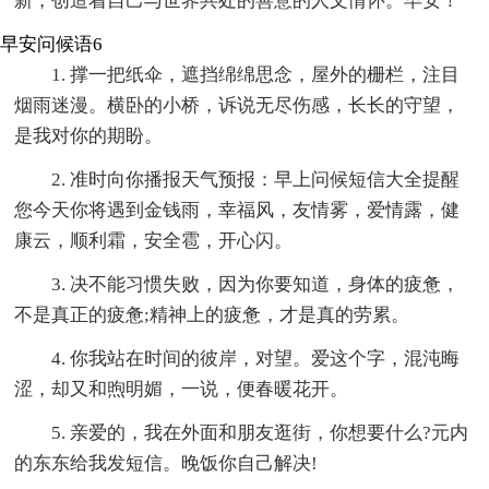
新，创造着自己与世界共处的善意的人文情怀。早安！
早安问候语6
1. 撑一把纸伞，遮挡绵绵思念，屋外的栅栏，注目
烟雨迷漫。横卧的小桥，诉说无尽伤感，长长的守望，
是我对你的期盼。
2. 准时向你播报天气预报：早上问候短信大全提醒
您今天你将遇到金钱雨，幸福风，友情雾，爱情露，健
康云，顺利霜，安全雹，开心闪。
3. 决不能习惯失败，因为你要知道，身体的疲惫，
不是真正的疲惫;精神上的疲惫，才是真的劳累。
4. 你我站在时间的彼岸，对望。爱这个字，混沌晦
涩，却又和煦明媚，一说，便春暖花开。
5. 亲爱的，我在外面和朋友逛街，你想要什么?元内
的东东给我发短信。晚饭你自己解决!