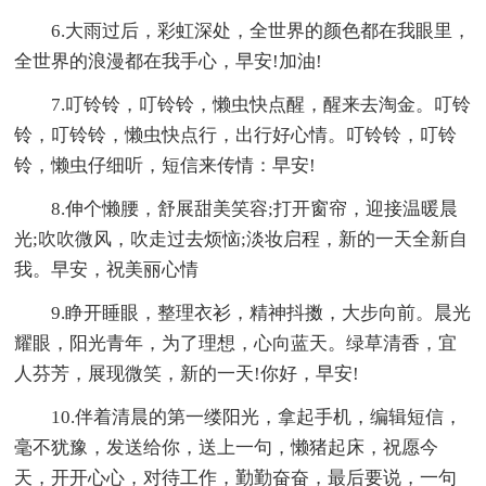
6.大雨过后，彩虹深处，全世界的颜色都在我眼里，
全世界的浪漫都在我手心，早安!加油!
7.叮铃铃，叮铃铃，懒虫快点醒，醒来去淘金。叮铃
铃，叮铃铃，懒虫快点行，出行好心情。叮铃铃，叮铃
铃，懒虫仔细听，短信来传情：早安!
8.伸个懒腰，舒展甜美笑容;打开窗帘，迎接温暖晨
光;吹吹微风，吹走过去烦恼;淡妆启程，新的一天全新自
我。早安，祝美丽心情
9.睁开睡眼，整理衣衫，精神抖擞，大步向前。晨光
耀眼，阳光青年，为了理想，心向蓝天。绿草清香，宜
人芬芳，展现微笑，新的一天!你好，早安!
10.伴着清晨的第一缕阳光，拿起手机，编辑短信，
毫不犹豫，发送给你，送上一句，懒猪起床，祝愿今
天，开开心心，对待工作，勤勤奋奋，最后要说，一句