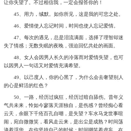
让你失望了。不过相信我，一定会报答你的！
45、用力，缄默。如你所见，这是我的可悲之处。
46、爱情使人忘记时间，时间也使人忘记爱情。
47、每次的遇见，总是泪流满面，选择了理智却迷
失了情感；无数失眠的夜晚，强迫回忆共处的画面。
48、女人会因男人长久的冷落而对爱情失望，也可
以因男人一句话又对爱情充满希望。
49、以己度人，你的心黑了，为什么会去奢望别人
的心是鲜活的红色？
50、一路，经历过疯狂，经历过暗自舔伤。昔年义
气共未来，怜如今寥落天涯独自，是伤感？曾经痴心看
云天，余眼下千疮百孔自嘲，是失望？车水马龙世事喧
闹，宛自微微笑，看风走云来，是出尘是成熟？时间荡
涤着浮华，在你坚持自己的时候；时间嘲笑着虚妄，在