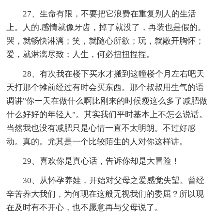
27、生命有限，不要把它浪费在重复别人的生活
上。人的.感情就像牙齿，掉了就没了，再装也是假的。
哭，就畅快淋漓；笑，就随心所欲；玩，就敞开胸怀；
爱，就淋漓尽致；人生，何必扭扭捏捏。
28、有次我在楼下买水才搬到这幢楼个月左右吧天
天打那个摊前经过有时会买东西。那个叔叔用生气的语
调讲"你一天在做什么啊比刚来的时候瘦这么多了减肥做
什么好好的年轻人"。其实我们平时基本上不怎么说话。
当然我也没有减肥只是心情一直不太明朗。不过好感
动。真的。尤其是一个比较陌生的人对你这样讲。
29、喜欢你是真心话，告诉你却是大冒险！
30、从怀孕养娃，开始对父母之爱感觉失望。曾经
辛苦养大我们，为何现在这般无视我们的委屈？所以现
在及时有不开心，也不愿意再与父母说了。